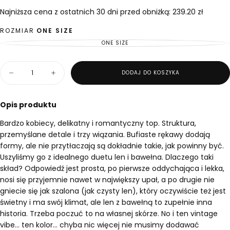
zł
regularna
Najniższa cena z ostatnich 30 dni przed obniżką: 239.20 zł
ROZMIAR
ONE SIZE
ONE SIZE
WARIANT
WYPRZEDANY
LUB
NIEDOSTĘPNY
Ilość
DODAJ DO KOSZYKA
Zmniejsz
Zwiększ
ilość
ilość
dla
dla
Top
Top
Opis produktu
Gaia
Gaia
Sorbet
Sorbet
Bardzo kobiecy, delikatny i romantyczny top. Struktura,
Blush
Blush
przemyślane detale i trzy wiązania. Bufiaste rękawy dodają
formy, ale nie przytłaczają są dokładnie takie, jak powinny być.
Uszyliśmy go z idealnego duetu len i bawełna. Dlaczego taki
skład? Odpowiedź jest prosta, po pierwsze oddychająca i lekka,
nosi się przyjemnie nawet w największy upał, a po drugie nie
gniecie się jak szalona (jak czysty len), który oczywiście też jest
świetny i ma swój klimat, ale len z bawełną to zupełnie inna
historia. Trzeba poczuć to na własnej skórze. No i ten vintage
vibe... ten kolor... chyba nic więcej nie musimy dodawać