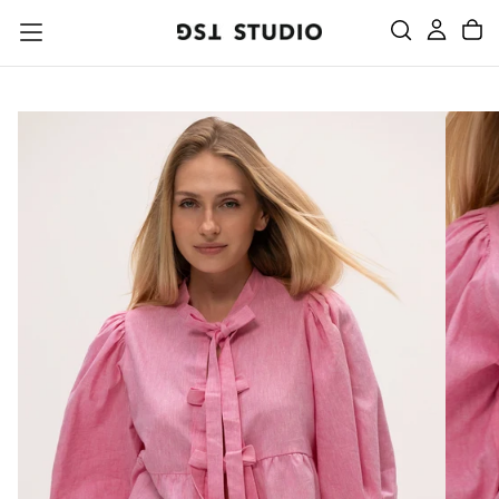
PRZEJDŹ
DO
TREŚCI