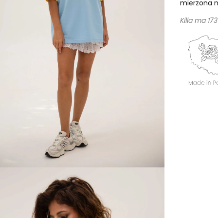
mierzona n
Killa ma 17
Szybki k