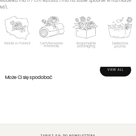
Modelka ma 177 cm wzrostu i ma na sobie spodnie w rozmiarze
M/L.
VIEW ALL
Może Ci się spodobać
ZAPISZ SIĘ DO NEWSLETTERA