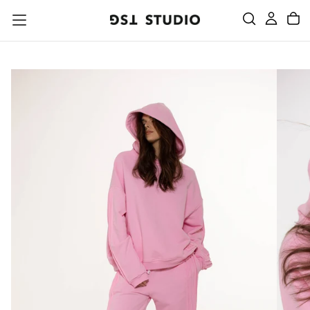
PRZEJDŹ
DO
TREŚCI