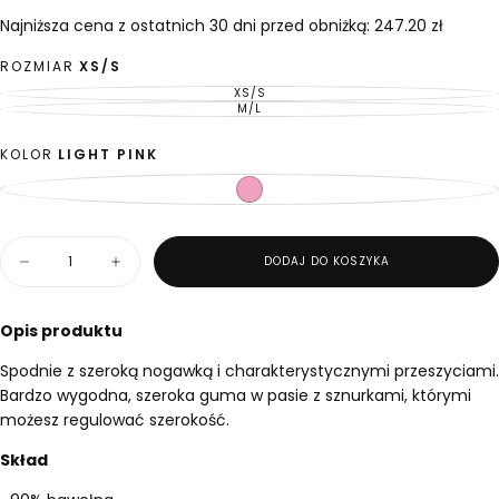
zł
regularna
Najniższa cena z ostatnich 30 dni przed obniżką: 247.20 zł
ROZMIAR
XS/S
XS/S
WARIANT
WYPRZEDANY
M/L
WARIANT
LUB
WYPRZEDANY
NIEDOSTĘPNY
LUB
NIEDOSTĘPNY
KOLOR
LIGHT PINK
LIGHT
WARIANT
PINK
WYPRZEDANY
LUB
NIEDOSTĘPNY
Ilość
DODAJ DO KOSZYKA
Zmniejsz
Zwiększ
ilość
ilość
dla
dla
Spodnie
Spodnie
Opis produktu
Wide
Wide
Linear
Linear
Spodnie z szeroką nogawką i charakterystycznymi przeszyciami.
Light
Light
Pink
Pink
Bardzo wygodna, szeroka guma w pasie z sznurkami, którymi
możesz regulować szerokość.
Skład