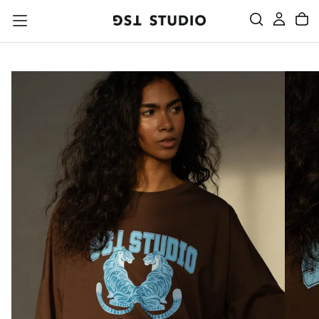
PRZEJDŹ
DO
TREŚCI