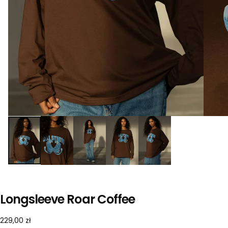
Longsleeve Roar Coffee
229,00
Cena
229,00 zł