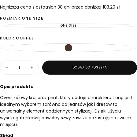
zł
regularna
Najniższa cena z ostatnich 30 dni przed obniżką: 183.20 zł
ROZMIAR
ONE SIZE
ONE SIZE
WARIANT
WYPRZEDANY
LUB
NIEDOSTĘPNY
KOLOR
COFFEE
COFFEE
WARIANT
WYPRZEDANY
LUB
NIEDOSTĘPNY
Ilość
DODAJ DO KOSZYKA
Zmniejsz
Zwiększ
ilość
ilość
dla
dla
Longsleeve
Longsleeve
Opis produktu
Roar
Roar
Coffee
Coffee
Oversize'owy krój oraz print, który dodaje charakteru. Long jest
idealnym wyborem zarówno do jeansów jak i dresów to
uniwersalny element codziennych stylizacji. Dzięki użyciu
wysokogatunkowej bawełny szwy zawsze pozostają na swoim
miejscu.
Skład