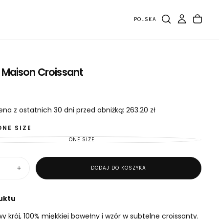
POLSKA
 Maison Croissant
ena z ostatnich 30 dni przed obniżką: 263.20 zł
ONE SIZE
ONE SIZE
WARIANT
WYPRZEDANY
LUB
NIEDOSTĘPNY
DODAJ DO KOSZYKA
Zwiększ
ilość
dla
Koszula
uktu
Maison
Croissant
y krój, 100% miękkiej bawełny i wzór w subtelne croissanty.