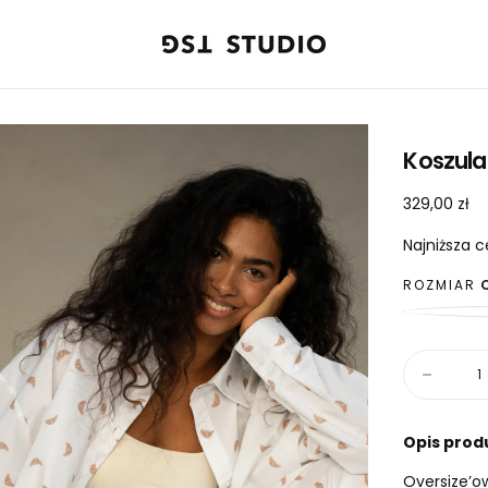
Koszula
329,00
Cena
329,00 zł
zł
regularna
Najniższa c
ROZMIAR
Ilość
Zmniejsz
ilość
dla
Koszula
Opis prod
Maison
Croissant
Oversize’ow