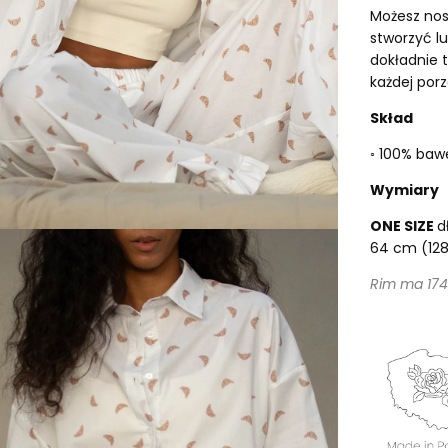
Możesz nos
stworzyć lu
dokładnie t
każdej porz
Skład
◦ 100% baw
Wymiary
ONE SIZE
d
64 cm (12
Rim ma 174