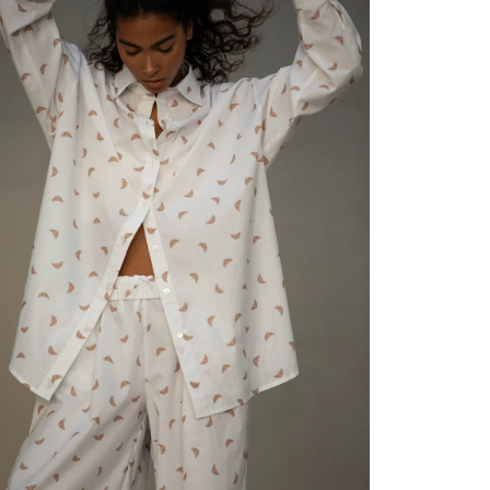
Szybki k
obecni
Nie wybrano jeszc