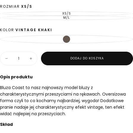
zł
regularna
ROZMIAR
XS/S
XS/S
WARIANT
WYPRZEDANY
M/L
WARIANT
LUB
WYPRZEDANY
NIEDOSTĘPNY
LUB
NIEDOSTĘPNY
KOLOR
VINTAGE KHAKI
VINTAGE
WARIANT
KHAKI
WYPRZEDANY
LUB
NIEDOSTĘPNY
Ilość
DODAJ DO KOSZYKA
Zmniejsz
Zwiększ
ilość
ilość
dla
dla
Bluza
Bluza
Opis produktu
Coast
Coast
Vintage
Vintage
Bluza Coast to nasz najnowszy model bluzy z
Khaki
Khaki
charakterystycznymi przeszyciami na rękawach. Oversizowa
forma czyli to co kochamy najbardziej, wygoda! Dodatkowe
pranie nadaje jej charakterystyczny efekt vintage, ten efekt
widać najlepiej na przeszyciach.
Skład