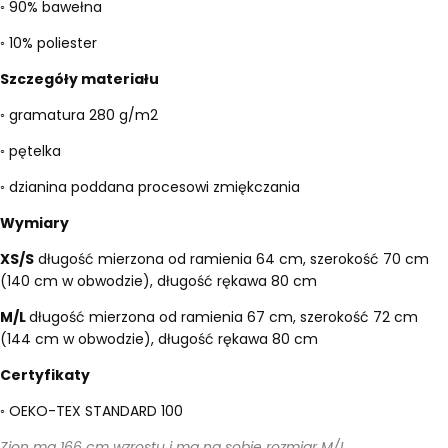
◦ 90% bawełna
◦ 10% poliester
Szczegóły materiału
◦ gramatura 280 g/m2
◦ pętelka
◦ dzianina poddana procesowi zmiękczania
Wymiary
XS/S
długość mierzona od ramienia 64 cm
,
szerokość 70 cm
(140 cm w obwodzie), długość rękawa 80 cm
M/L
długość mierzona od ramienia 67 cm, szerokość 72 cm
(144 cm w obwodzie), długość rękawa 80 cm
Certyfikaty
◦ OEKO-TEX STANDARD 100
Zion ma 166 cm wzrostu i ma na sobie rozmiar M/L.