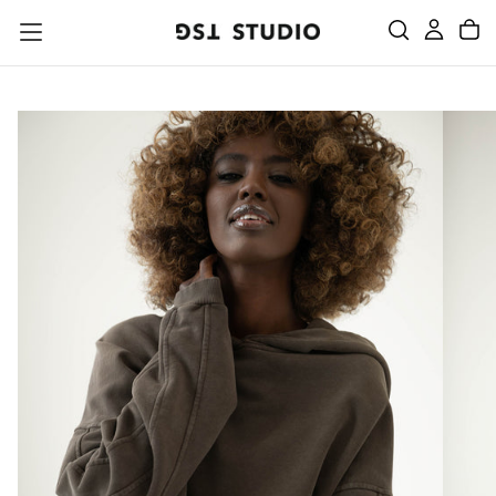
PRZEJDŹ
DO
TREŚCI